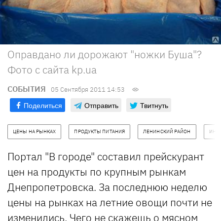
Оправдано ли дорожают "ножки Буша"?
Фото с сайта kp.ua
СОБЫТИЯ
05 Сентября 2011 14:53
Поделиться
Отправить
Твитнуть
ЦЕНЫ НА РЫНКАХ
ПРОДУКТЫ ПИТАНИЯ
ЛЕНИНСКИЙ РАЙОН
ИНД
Портал "В городе" составил прейскурант
цен на продукты по крупным рынкам
Днепропетровска. За последнюю неделю
цены на рынках на летние овощи почти не
изменились. Чего не скажешь о мясном