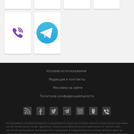
Условия использования
Редакция и контакты
Реклама на сайте
Политика конфиденциальности
Использование материалов Vgorode.ua разрешается только при условии прямой и открытой для поисковых
систем гиперссылки на сайт vgorode.ua. Гиперссылка обязательна вне зависимости от полного либо
частичного цитирования. Она должна быть размещена в подзаголовке или в первом абзаце и вести на
цитируемый материал. Использование фотографий и видео разрешается при условии указания источника