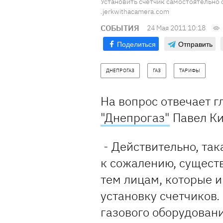
Установить счетчик самостоятельно о
.jerkwithacamera.com
СОБЫТИЯ
24 Мая 2011 10:18
Поделиться
Отправить
ДНЕПРОГАЗ
ГАЗ
ТАРИФЫ
На вопрос отвечает 
"Днепрогаз"
Павел К
- Действительно, так
к сожалению, сущест
тем лицам, которые 
установку счетчиков.
газового оборудовани