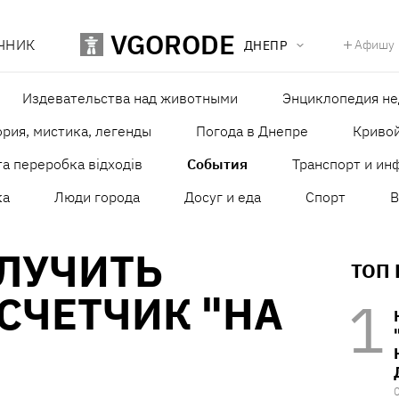
VGORODE
ЧНИК
Афишу
ДНЕПР
Издевательства над животными
Энциклопедия н
рия, мистика, легенды
Погода в Днепре
Кривой
а переробка відходів
События
Транспорт и ин
ка
Люди города
Досуг и еда
Спорт
В
ЛУЧИТЬ
ТОП
СЧЕТЧИК "НА