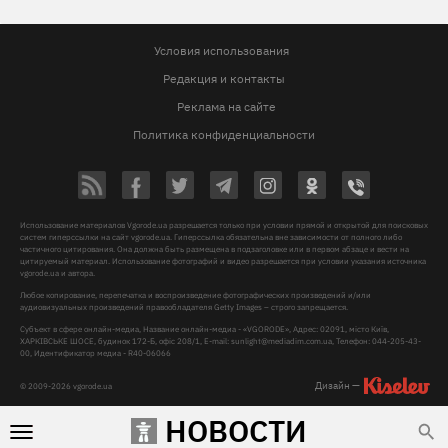
Условия использования
Редакция и контакты
Реклама на сайте
Политика конфиденциальности
Использование материалов Vgorode.ua разрешается только при условии прямой и открытой для поисковых
систем гиперссылки на сайт vgorode.ua. Гиперссылка обязательна вне зависимости от полного либо
частичного цитирования. Она должна быть размещена в подзаголовке или в первом абзаце и вести на
цитируемый материал. Использование фотографий и видео разрешается при условии указания источника
vgorode.ua и автора.
Любое копирование, перепечатка и воспроизведение фотографических произведений и/или
аудиовизуальных произведений правообладателя Getty Images – строго запрещается.
Субъект в сфере онлайн-медиа, Название онлайн-медиа - «VGORODE», Адрес: 02091, місто Київ,
ХАРКІВСЬКЕ ШОСЕ, будинок 172-Б, офіс 208/1, E-mail:
sunlight@mediadim.com.ua
, Телефон: 044-205-43-
00, Идентификатор медиа - R40-06066
Дизайн —
© 2009-2026 vgorode.ua
НОВОСТИ