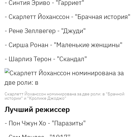
- Синтия Эриво - "Гарриет"
- Скарлетт Йоханссон - "Брачная история"
- Рене Зеллвегер - "Джуди"
- Сирша Ронан - "Маленькие женщины"
- Шарлиз Терон - "Скандал"
Скарлетт Йоханссон номинирована за две роли: в "Брачной
истории" и "Кролике Джоджо"
Лучший режиссер
- Пон Чжун Хо - "Паразиты"
- Сэм Мендес - "1917"