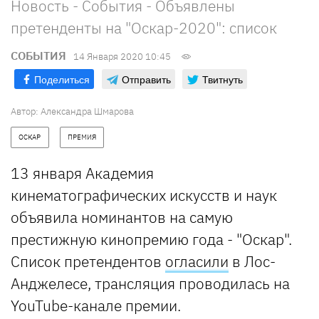
Новость - События - Объявлены
претенденты на "Оскар-2020": список
СОБЫТИЯ
14 Января 2020 10:45
Поделиться
Отправить
Твитнуть
Автор: Александра Шмарова
ОСКАР
ПРЕМИЯ
13 января Академия
кинематографических искусств и наук
объявила номинантов на самую
престижную кинопремию года - "Оскар".
Список претендентов
огласили
в Лос-
Анджелесе, трансляция проводилась на
YouTube-канале премии.