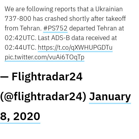
We are following reports that a Ukrainian
737-800 has crashed shortly after takeoff
from Tehran.
#PS752
departed Tehran at
02:42UTC. Last ADS-B data received at
02:44UTC.
https://t.co/qXWHUPGDTu
pic.twitter.com/vuAi6TOqTp
— Flightradar24
(@flightradar24)
January
8, 2020