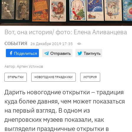
Вот, она история/ фото: Елена Аливанцева
СОБЫТИЯ
26 Декабря 2019 17:35
Поделиться
Отправить
Твитнуть
Автор: Артем Устинов
ОТКРЫТКИ
НОВОГОДНИЕ ПРАЗДНИКИ
ИСТОРИЯ
Дарить новогодние открытки – традиция
куда более давняя, чем может показаться
на первый взгляд. В одном из
днепровских музеев показали, как
выглядели праздничные открытки в