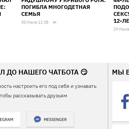
ИНАЛ
РАДУШНОМУ У КРИВОГО РОГА:
44-Л
Е:
ПОГИБЛА МНОГОДЕТНАЯ
ПОДО
И
СЕМЬЯ
СЕКС
12-Л
30 Июля 11:58
29 Июля
Л ДО НАШЕГО ЧАТБОТА 😏
МЫ 
ость настроить его под себя и узнавать
тобы рассказывать друзьям
LEGRAM
MESSENGER