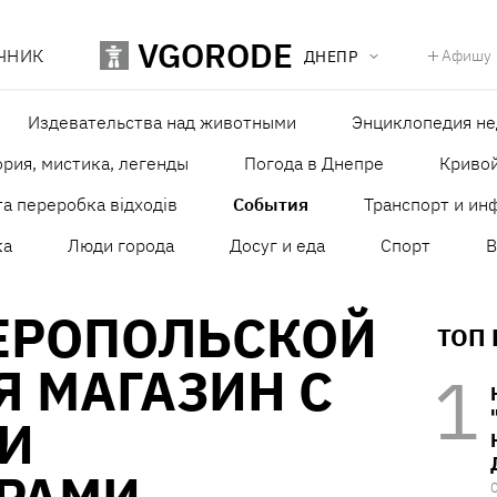
VGORODE
ЧНИК
Афишу
ДНЕПР
Издевательства над животными
Энциклопедия н
рия, мистика, легенды
Погода в Днепре
Кривой
а переробка відходів
События
Транспорт и ин
ка
Люди города
Досуг и еда
Спорт
В
ЕРОПОЛЬСКОЙ
ТОП
 МАГАЗИН С
И