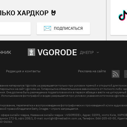
ЛЬКО ХАРДКОР 🤘
ПОДПИСАТЬСЯ
VGORODE
ЧНИК
ДНЕПР
Редакция и контакты
Реклама на сайте
вание материалов Vgorode.ua разрешается только при условии прямой и открытой для поис
перссылки на сайт vgorode.ua. Гиперссылка обязательна вне зависимости от полного либо ча
ния. Она должна быть размещена в подзаголовке или в первом абзаце и вести на цитируемый
. Использование фотографий и видео разрешается при условии указания источника vgorode.u
пирование, перепечатка и воспроизведение фотографических произведений и/или аудиови
ений правообладателя Getty Images – строго запрещается.
в сфере онлайн-медиа, Название онлайн-медиа - «VGORODE», Адрес: 02091, місто Київ, ХАРК
инок 172-Б, офіс 208/1, E-mail:
sunlight@mediadim.com.ua
, Телефон: 044-205-43-00, Иден
R40-06066