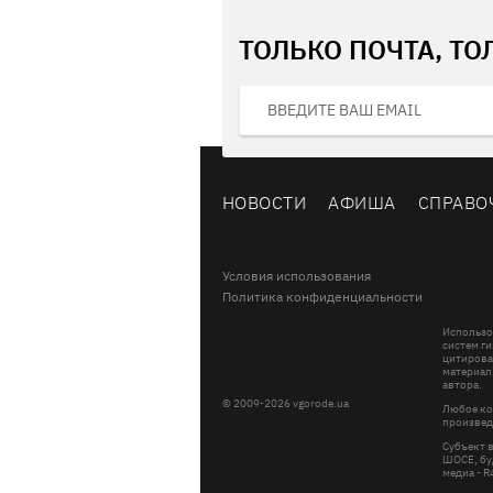
ТОЛЬКО ПОЧТА, ТО
НОВОСТИ
АФИША
СПРАВО
Условия использования
Политика конфиденциальности
Использо
систем ги
цитирова
материал
автора.
© 2009-2026 vgorode.ua
Любое ко
произвед
Субъект 
ШОСЕ, буд
медиа - 