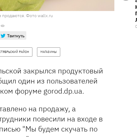
 продаются. Фото wallx.ru
Твитнуть
КТЯБРЬСКИЙ РАЙОН
МАГАЗИНЫ
льской закрылся продуктовый
бщил один из пользователей
дском форуме gorod.dp.ua.
авлено на продажу, а
трудники повесили на входе в
писью "Мы будем скучать по