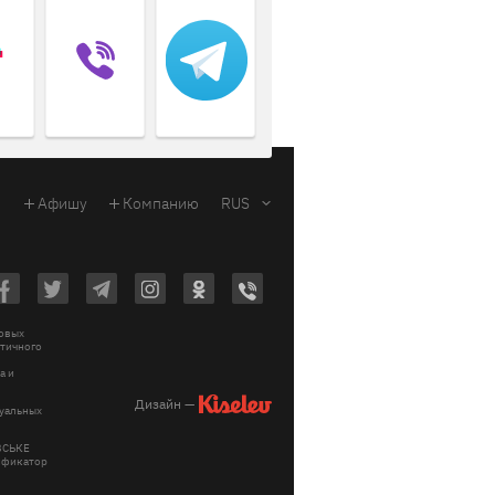
Афишу
Компанию
RUS
ковых
стичного
a и
Дизайн —
зуальных
ІВСЬКЕ
тификатор