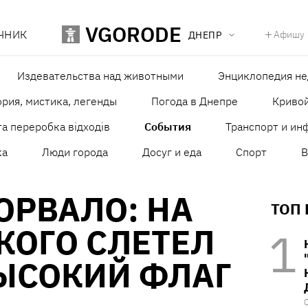
VGORODE
ЧНИК
Афишу
ДНЕПР
Издевательства над животными
Энциклопедия н
рия, мистика, легенды
Погода в Днепре
Кривой
а переробка відходів
События
Транспорт и ин
ка
Люди города
Досуг и еда
Спорт
В
ОРВАЛО: НА
ТОП
КОГО СЛЕТЕЛ
ЫСОКИЙ ФЛАГ