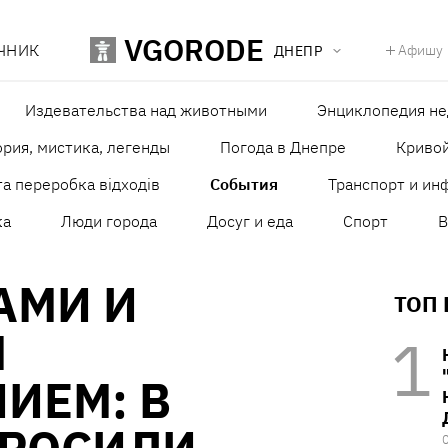
VGORODE
ЧНИК
Афишу
ДНЕПР
Издевательства над животными
Энциклопедия н
рия, мистика, легенды
Погода в Днепре
Кривой
а переробка відходів
События
Транспорт и ин
ка
Люди города
Досуг и еда
Спорт
В
АМИ И
ТОП
М
ИЕМ: В