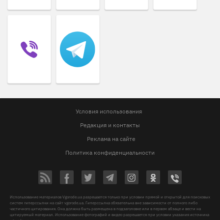
Условия использования
Редакция и контакты
Реклама на сайте
Политика конфиденциальности
Использование материалов Vgorode.ua разрешается только при условии прямой и открытой для поисковых
систем гиперссылки на сайт vgorode.ua. Гиперссылка обязательна вне зависимости от полного либо
частичного цитирования. Она должна быть размещена в подзаголовке или в первом абзаце и вести на
цитируемый материал. Использование фотографий и видео разрешается при условии указания источника