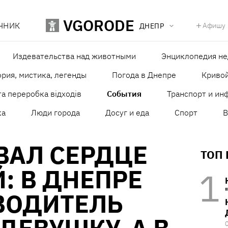
VGORODE
ЧНИК
Афишу
ДНЕПР
Издевательства над животными
Энциклопедия н
рия, мистика, легенды
Погода в Днепре
Кривой
а переробка відходів
События
Транспорт и ин
ка
Люди города
Досуг и еда
Спорт
В
ВАЛ СЕРДЦЕ
ТОП
: В ДНЕПРЕ
ВОДИТЕЛЬ