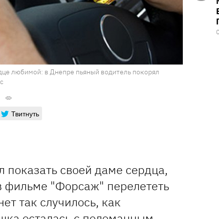
рдце любимой: в Днепре пьяный водитель покорял
ос
Твитнуть
 показать своей даме сердца,
 в фильме "Форсаж" перелететь
нет так случилось, как
ушка осталась с поломанным