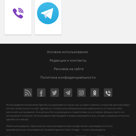
Условия использования
Редакция и контакты
Реклама на сайте
Политика конфиденциальности
Использование материалов Vgorode.ua разрешается только при условии прямой и открытой для поисковых
систем гиперссылки на сайт vgorode.ua. Гиперссылка обязательна вне зависимости от полного либо
частичного цитирования. Она должна быть размещена в подзаголовке или в первом абзаце и вести на
цитируемый материал. Использование фотографий и видео разрешается при условии указания источника
vgorode.ua и автора.
Любое копирование, перепечатка и воспроизведение фотографических произведений и/или
аудиовизуальных произведений правообладателя Getty Images – строго запрещается.