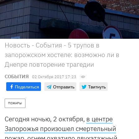
Новость - События - 5 трупов в
запорожском хостеле: возможно ли в
Днепре повторение трагедии
СОБЫТИЯ
02 Октября 2017 17:23
Поделиться
Отправить
Твитнуть
ПОЖАРЫ
Сегодня ночью, 2 октября,
в центре
Запорожья произошел смертельный
пожар, огнем охватило двухэтажный