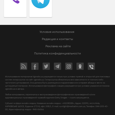
Условия использования
Редакция и контакты
Реклама на сайте
Политика конфиденциальности
Использование материалов Vgorode.ua разрешается только при условии прямой и открытой для поисковых
систем гиперссылки на сайт vgorode.ua. Гиперссылка обязательна вне зависимости от полного либо
частичного цитирования. Она должна быть размещена в подзаголовке или в первом абзаце и вести на
цитируемый материал. Использование фотографий и видео разрешается при условии указания источника
vgorode.ua и автора.
Любое копирование, перепечатка и воспроизведение фотографических произведений и/или
аудиовизуальных произведений правообладателя Getty Images – строго запрещается.
Субъект в сфере онлайн-медиа, Название онлайн-медиа - «VGORODE», Адрес: 02091, місто Київ,
ХАРКІВСЬКЕ ШОСЕ, будинок 172-Б, офіс 208/1, E-mail:
sunlight@mediadim.com.ua
, Телефон: 044-205-43-
00, Идентификатор медиа - R40-06066