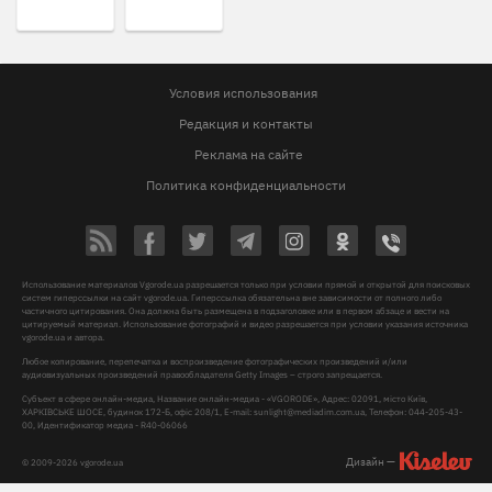
Условия использования
Редакция и контакты
Реклама на сайте
Политика конфиденциальности
Использование материалов Vgorode.ua разрешается только при условии прямой и открытой для поисковых
систем гиперссылки на сайт vgorode.ua. Гиперссылка обязательна вне зависимости от полного либо
частичного цитирования. Она должна быть размещена в подзаголовке или в первом абзаце и вести на
цитируемый материал. Использование фотографий и видео разрешается при условии указания источника
vgorode.ua и автора.
Любое копирование, перепечатка и воспроизведение фотографических произведений и/или
аудиовизуальных произведений правообладателя Getty Images – строго запрещается.
Субъект в сфере онлайн-медиа, Название онлайн-медиа - «VGORODE», Адрес: 02091, місто Київ,
ХАРКІВСЬКЕ ШОСЕ, будинок 172-Б, офіс 208/1, E-mail:
sunlight@mediadim.com.ua
, Телефон: 044-205-43-
00, Идентификатор медиа - R40-06066
Дизайн —
© 2009-2026 vgorode.ua