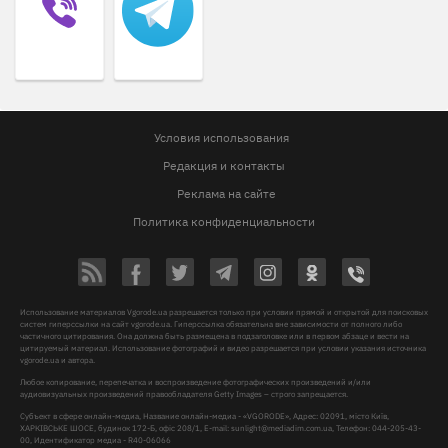
Условия использования
Редакция и контакты
Реклама на сайте
Политика конфиденциальности
Использование материалов Vgorode.ua разрешается только при условии прямой и открытой для поисковых
систем гиперссылки на сайт vgorode.ua. Гиперссылка обязательна вне зависимости от полного либо
частичного цитирования. Она должна быть размещена в подзаголовке или в первом абзаце и вести на
цитируемый материал. Использование фотографий и видео разрешается при условии указания источника
vgorode.ua и автора.
Любое копирование, перепечатка и воспроизведение фотографических произведений и/или
аудиовизуальных произведений правообладателя Getty Images – строго запрещается.
Субъект в сфере онлайн-медиа, Название онлайн-медиа - «VGORODE», Адрес: 02091, місто Київ,
ХАРКІВСЬКЕ ШОСЕ, будинок 172-Б, офіс 208/1, E-mail:
sunlight@mediadim.com.ua
, Телефон: 044-205-43-
00, Идентификатор медиа - R40-06066