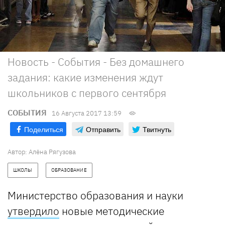
Новость - События - Без домашнего
задания: какие изменения ждут
школьников с первого сентября
СОБЫТИЯ
16 Августа 2017 13:59
Поделиться
Отправить
Твитнуть
Автор: Алёна Рягузова
ШКОЛЫ
ОБРАЗОВАНИЕ
Министерство образования и науки
утвердило
новые методические