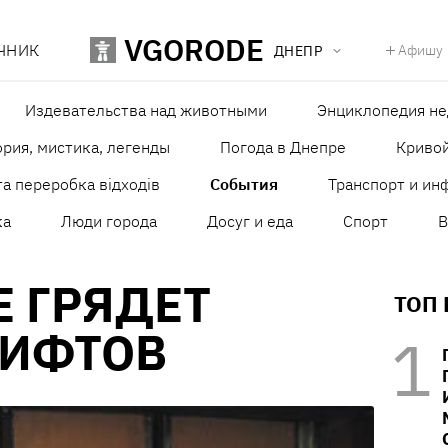
VGORODE
ЧНИК
Афишу
ДНЕПР
Издевательства над животными
Энциклопедия н
рия, мистика, легенды
Погода в Днепре
Кривой
а переробка відходів
События
Транспорт и ин
ка
Люди города
Досуг и еда
Спорт
В
Е ГРЯДЕТ
ТОП
ЛИФТОВ