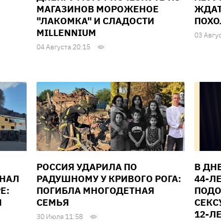
МАГАЗИНОВ МОРОЖЕНОЕ
ЖДАТ
"ЛАКОМКА" И СЛАДОСТИ
ПОХО
MILLENNIUM
03 Авгу
04 Августа 20:15
РОССИЯ УДАРИЛА ПО
В ДН
ИНАЛ
РАДУШНОМУ У КРИВОГО РОГА:
44-Л
Е:
ПОГИБЛА МНОГОДЕТНАЯ
ПОДО
И
СЕМЬЯ
СЕКС
12-Л
30 Июля 11:58