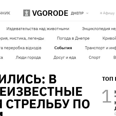
VGORODE
ЧНИК
Афишу
ДНЕПР
Издевательства над животными
Энциклопедия н
рия, мистика, легенды
Погода в Днепре
Кривой
а переробка відходів
События
Транспорт и ин
ка
Люди города
Досуг и еда
Спорт
В
ИЛИСЬ: В
ТОП
НЕИЗВЕСТНЫЕ
 СТРЕЛЬБУ ПО