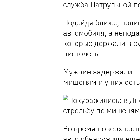
служба Патрульной п
Подойдя ближе, поли
автомобиля, а непода
которые держали в р
пистолеты.
Мужчин задержали. Те
мишеням и у них ест
Во время поверхностн
авто обнаружили еще 