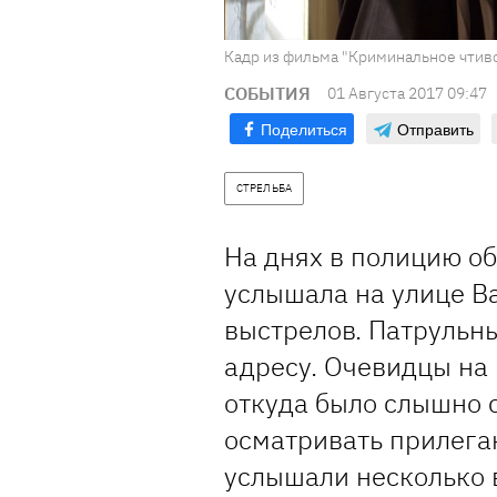
Кадр из фильма "Криминальное чтив
СОБЫТИЯ
01 Августа 2017 09:47
Поделиться
Отправить
СТРЕЛЬБА
На днях в полицию об
услышала на улице В
выстрелов. Патрульны
адресу. Очевидцы на
откуда было слышно 
осматривать прилега
услышали несколько 