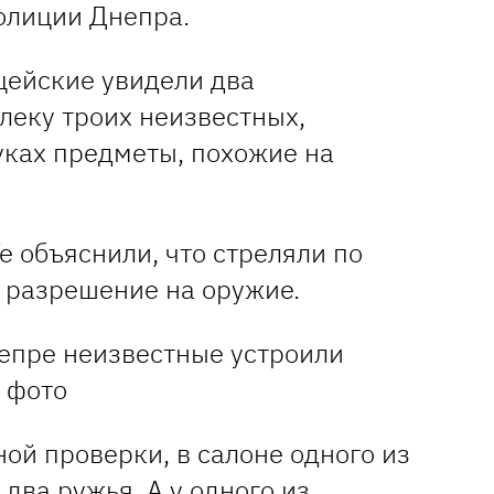
олиции Днепра.
цейские увидели два
леку троих неизвестных,
уках предметы, похожие на
 объяснили, что стреляли по
ь разрешение на оружие.
ой проверки, в салоне одного из
два ружья. А у одного из