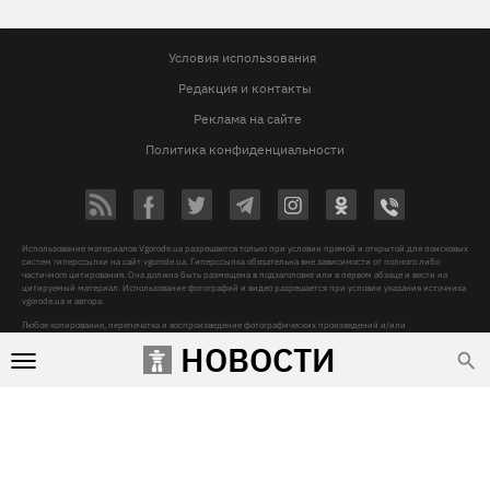
Условия использования
Редакция и контакты
Реклама на сайте
Политика конфиденциальности
Использование материалов Vgorode.ua разрешается только при условии прямой и открытой для поисковых
систем гиперссылки на сайт vgorode.ua. Гиперссылка обязательна вне зависимости от полного либо
частичного цитирования. Она должна быть размещена в подзаголовке или в первом абзаце и вести на
цитируемый материал. Использование фотографий и видео разрешается при условии указания источника
vgorode.ua и автора.
Любое копирование, перепечатка и воспроизведение фотографических произведений и/или
аудиовизуальных произведений правообладателя Getty Images – строго запрещается.
НОВОСТИ
Субъект в сфере онлайн-медиа, Название онлайн-медиа - «VGORODE», Адрес: 02091, місто Київ,
ХАРКІВСЬКЕ ШОСЕ, будинок 172-Б, офіс 208/1, E-mail:
sunlight@mediadim.com.ua
, Телефон: 044-205-43-
00, Идентификатор медиа - R40-06066
Дизайн —
© 2009-2026 vgorode.ua