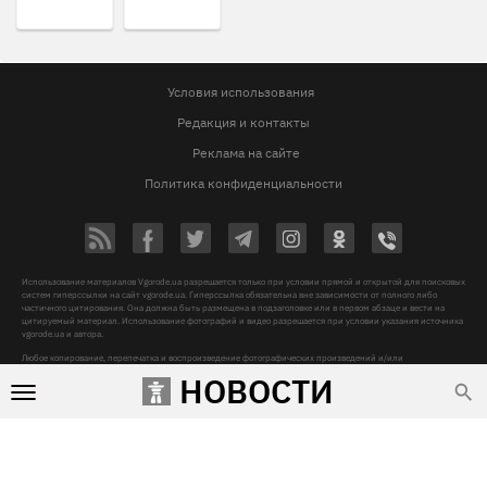
Условия использования
Редакция и контакты
Реклама на сайте
Политика конфиденциальности
Использование материалов Vgorode.ua разрешается только при условии прямой и открытой для поисковых
систем гиперссылки на сайт vgorode.ua. Гиперссылка обязательна вне зависимости от полного либо
частичного цитирования. Она должна быть размещена в подзаголовке или в первом абзаце и вести на
цитируемый материал. Использование фотографий и видео разрешается при условии указания источника
vgorode.ua и автора.
Любое копирование, перепечатка и воспроизведение фотографических произведений и/или
аудиовизуальных произведений правообладателя Getty Images – строго запрещается.
НОВОСТИ
Субъект в сфере онлайн-медиа, Название онлайн-медиа - «VGORODE», Адрес: 02091, місто Київ,
ХАРКІВСЬКЕ ШОСЕ, будинок 172-Б, офіс 208/1, E-mail:
sunlight@mediadim.com.ua
, Телефон: 044-205-43-
00, Идентификатор медиа - R40-06066
Дизайн —
© 2009-2026 vgorode.ua