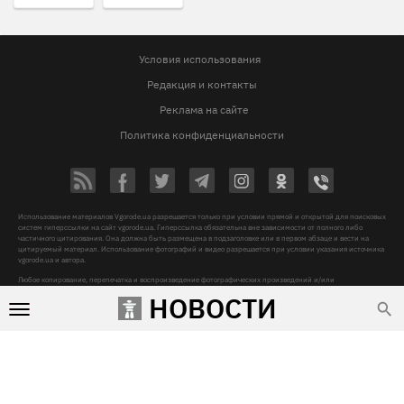
Условия использования
Редакция и контакты
Реклама на сайте
Политика конфиденциальности
Использование материалов Vgorode.ua разрешается только при условии прямой и открытой для поисковых
систем гиперссылки на сайт vgorode.ua. Гиперссылка обязательна вне зависимости от полного либо
частичного цитирования. Она должна быть размещена в подзаголовке или в первом абзаце и вести на
цитируемый материал. Использование фотографий и видео разрешается при условии указания источника
vgorode.ua и автора.
Любое копирование, перепечатка и воспроизведение фотографических произведений и/или
аудиовизуальных произведений правообладателя Getty Images – строго запрещается.
НОВОСТИ
Субъект в сфере онлайн-медиа, Название онлайн-медиа - «VGORODE», Адрес: 02091, місто Київ,
ХАРКІВСЬКЕ ШОСЕ, будинок 172-Б, офіс 208/1, E-mail:
sunlight@mediadim.com.ua
, Телефон: 044-205-43-
00, Идентификатор медиа - R40-06066
Дизайн —
© 2009-2026 vgorode.ua