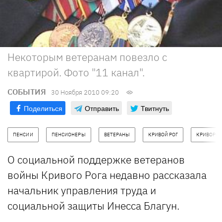
Некоторым ветеранам повезло с
квартирой. Фото "11 канал".
СОБЫТИЯ
30 Ноября 2010 09:20
Поделиться
Отправить
Твитнуть
ПЕНСИИ
ПЕНСИОНЕРЫ
ВЕТЕРАНЫ
КРИВОЙ РОГ
КРИВОРО
О социальной поддержке ветеранов
войны Кривого Рога недавно рассказала
начальник управления труда и
социальной защиты Инесса Благун.