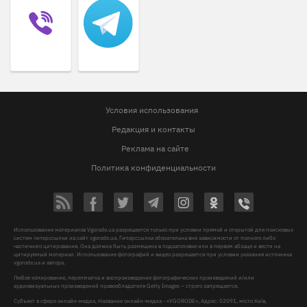
Условия использования
Редакция и контакты
Реклама на сайте
Политика конфиденциальности
Использование материалов Vgorode.ua разрешается только при условии прямой и открытой для поисковых
систем гиперссылки на сайт vgorode.ua. Гиперссылка обязательна вне зависимости от полного либо
частичного цитирования. Она должна быть размещена в подзаголовке или в первом абзаце и вести на
цитируемый материал. Использование фотографий и видео разрешается при условии указания источника
vgorode.ua и автора.
Любое копирование, перепечатка и воспроизведение фотографических произведений и/или
аудиовизуальных произведений правообладателя Getty Images – строго запрещается.
Субъект в сфере онлайн-медиа, Название онлайн-медиа - «VGORODE», Адрес: 02091, місто Київ,