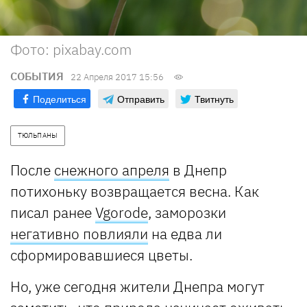
Фото: pixabay.com
СОБЫТИЯ
22 Апреля 2017 15:56
Поделиться
Отправить
Твитнуть
ТЮЛЬПАНЫ
После
снежного апреля
в Днепр
потихоньку возвращается весна. Как
писал ранее
Vgorode
, заморозки
негативно повлияли
на едва ли
сформировавшиеся цветы.
Но, уже сегодня жители Днепра могут