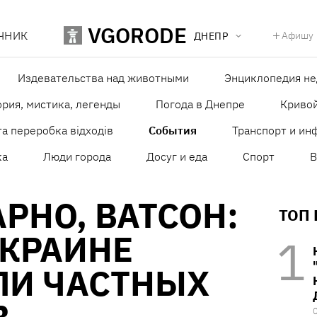
VGORODE
ЧНИК
Афишу
ДНЕПР
Издевательства над животными
Энциклопедия н
рия, мистика, легенды
Погода в Днепре
Кривой
а переробка відходів
События
Транспорт и ин
ка
Люди города
Досуг и еда
Спорт
В
РНО, ВАТСОН:
ТОП
УКРАИНЕ
ЛИ ЧАСТНЫХ