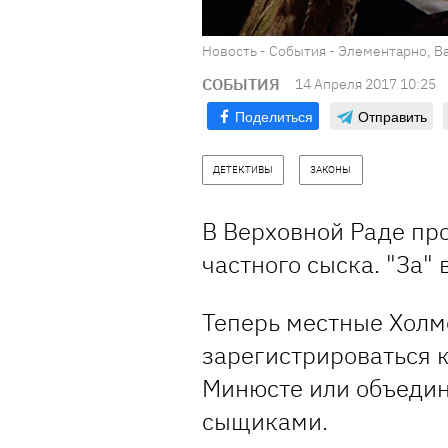
Новость - События - Элементарно, В
СОБЫТИЯ
14 Апреля 2017 10:25
Поделиться
Отправить
ДЕТЕКТИВЫ
ЗАКОНЫ
В Верховной Раде пр
частного сыска. "За"
Теперь местные Холм
зарегистрироваться 
Минюсте или объедин
сыщиками.