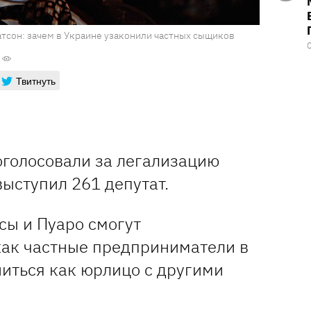
атсон: зачем в Украине узаконили частных сыщиков
Твитнуть
оголосовали за легализацию
 выступил 261 депутат.
сы и Пуаро смогут
как частные предприниматели в
иться как юрлицо с другими