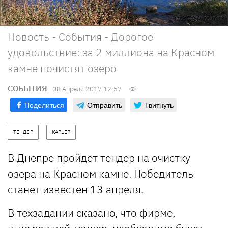
Новость - События - Дорогое
удовольствие: за 2 миллиона на Красном
камне почистят озеро
СОБЫТИЯ
08 Апреля 2017 12:57
Поделиться
Отправить
Твитнуть
ТЕНДЕР
КАРЬЕР
В Днепре пройдет тендер на очистку
озера на Красном камне. Победитель
станет известен 13 апреля.
В техзадании сказано, что фирме,