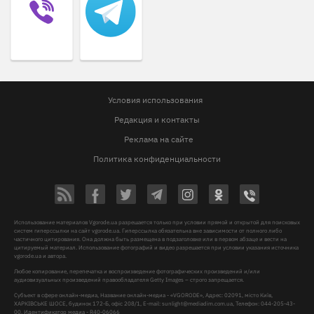
Условия использования
Редакция и контакты
Реклама на сайте
Политика конфиденциальности
Использование материалов Vgorode.ua разрешается только при условии прямой и открытой для поисковых
систем гиперссылки на сайт vgorode.ua. Гиперссылка обязательна вне зависимости от полного либо
частичного цитирования. Она должна быть размещена в подзаголовке или в первом абзаце и вести на
цитируемый материал. Использование фотографий и видео разрешается при условии указания источника
vgorode.ua и автора.
Любое копирование, перепечатка и воспроизведение фотографических произведений и/или
аудиовизуальных произведений правообладателя Getty Images – строго запрещается.
Субъект в сфере онлайн-медиа, Название онлайн-медиа - «VGORODE», Адрес: 02091, місто Київ,
ХАРКІВСЬКЕ ШОСЕ, будинок 172-Б, офіс 208/1, E-mail:
sunlight@mediadim.com.ua
, Телефон: 044-205-43-
00, Идентификатор медиа - R40-06066