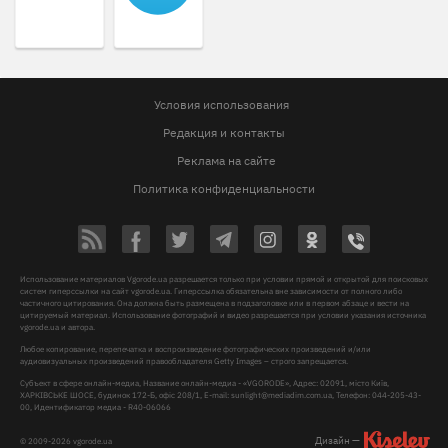
Условия использования
Редакция и контакты
Реклама на сайте
Политика конфиденциальности
Использование материалов Vgorode.ua разрешается только при условии прямой и открытой для поисковых
систем гиперссылки на сайт vgorode.ua. Гиперссылка обязательна вне зависимости от полного либо
частичного цитирования. Она должна быть размещена в подзаголовке или в первом абзаце и вести на
цитируемый материал. Использование фотографий и видео разрешается при условии указания источника
vgorode.ua и автора.
Любое копирование, перепечатка и воспроизведение фотографических произведений и/или
аудиовизуальных произведений правообладателя Getty Images – строго запрещается.
Субъект в сфере онлайн-медиа, Название онлайн-медиа - «VGORODE», Адрес: 02091, місто Київ,
ХАРКІВСЬКЕ ШОСЕ, будинок 172-Б, офіс 208/1, E-mail:
sunlight@mediadim.com.ua
, Телефон: 044-205-43-
00, Идентификатор медиа - R40-06066
Дизайн —
© 2009-2026 vgorode.ua