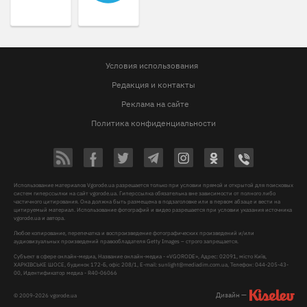
Условия использования
Редакция и контакты
Реклама на сайте
Политика конфиденциальности
Использование материалов Vgorode.ua разрешается только при условии прямой и открытой для поисковых
систем гиперссылки на сайт vgorode.ua. Гиперссылка обязательна вне зависимости от полного либо
частичного цитирования. Она должна быть размещена в подзаголовке или в первом абзаце и вести на
цитируемый материал. Использование фотографий и видео разрешается при условии указания источника
vgorode.ua и автора.
Любое копирование, перепечатка и воспроизведение фотографических произведений и/или
аудиовизуальных произведений правообладателя Getty Images – строго запрещается.
Субъект в сфере онлайн-медиа, Название онлайн-медиа - «VGORODE», Адрес: 02091, місто Київ,
ХАРКІВСЬКЕ ШОСЕ, будинок 172-Б, офіс 208/1, E-mail:
sunlight@mediadim.com.ua
, Телефон: 044-205-43-
00, Идентификатор медиа - R40-06066
Дизайн —
© 2009-2026 vgorode.ua