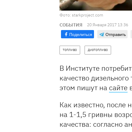
Фото: starkproject.com
СОБЫТИЯ
20 Января 2017 13:36
Поделиться
Отправить
ТОПЛИВО
ДИЗТОПЛИВО
В Институте потреби
качество дизельного 
этом пишут на
сайте
в
Как известно, после 
на 1-1,5 гривны возро
качества: согласно а