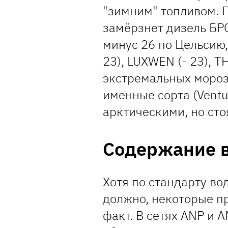
"зимним" топливом. 
замёрзнет дизель БР
минус 26 по Цельсию,
23), LUXWEN (- 23), Т
экстремальных мороз
именные сорта (Ventu
арктическими, но сто
Содержание 
Хотя по стандарту во
должно, некоторые п
факт. В сетях ANP и 