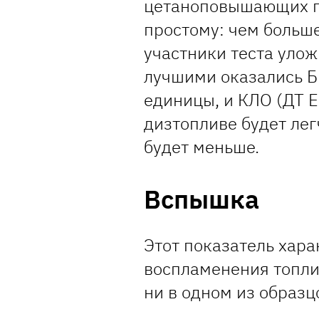
цетаноповышающих пр
простому: чем больше
участники теста улож
лучшими оказались Б
единицы, и КЛО (ДТ Е
дизтопливе будет лег
будет меньше.
Вспышка
Этот показатель хара
воспламенения топли
ни в одном из образц