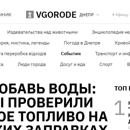
VGORODE
ЧНИК
Афишу
ДНЕПР
Издевательства над животными
Энциклопедия н
рия, мистика, легенды
Погода в Днепре
Кривой
а переробка відходів
События
Транспорт и ин
ка
Люди города
Досуг и еда
Спорт
В
ОБАВЬ ВОДЫ:
ТОП
Ы ПРОВЕРИЛИ
ОЕ ТОПЛИВО НА