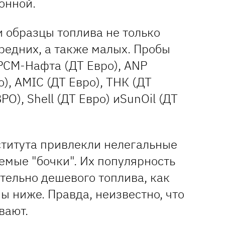
онной.
 образцы топлива не только
средних, а также малых. Пробы
БРСМ-Нафта (ДТ Евро), ANP
о), AMIC (ДТ Евро), ТНК (ДТ
О), Shell (ДТ Евро) иSunOil (ДТ
титута привлекли нелегальные
емые "бочки". Их популярность
ительно дешевого топлива, как
ны ниже. Правда, неизвестно, что
вают.