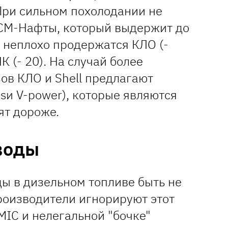
При сильном похолодании не
СМ-Нафты, который выдержит до
 неплохо продержатся КЛО (-
НК (- 20). На случай более
ов КЛО и Shell предлагают
sи V-power), которые являются
ят дороже.
воды
ды в дизельном топливе быть не
роизводители игнорируют этот
AMIC и нелегальной "бочке"