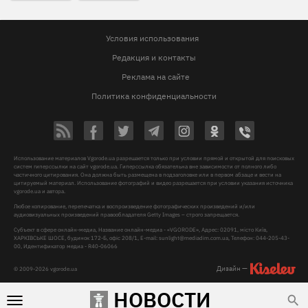
Условия использования
Редакция и контакты
Реклама на сайте
Политика конфиденциальности
Использование материалов Vgorode.ua разрешается только при условии прямой и открытой для поисковых
систем гиперссылки на сайт vgorode.ua. Гиперссылка обязательна вне зависимости от полного либо
частичного цитирования. Она должна быть размещена в подзаголовке или в первом абзаце и вести на
цитируемый материал. Использование фотографий и видео разрешается при условии указания источника
vgorode.ua и автора.
Любое копирование, перепечатка и воспроизведение фотографических произведений и/или
аудиовизуальных произведений правообладателя Getty Images – строго запрещается.
Субъект в сфере онлайн-медиа, Название онлайн-медиа - «VGORODE», Адрес: 02091, місто Київ,
ХАРКІВСЬКЕ ШОСЕ, будинок 172-Б, офіс 208/1, E-mail:
sunlight@mediadim.com.ua
, Телефон: 044-205-43-
00, Идентификатор медиа - R40-06066
Дизайн —
© 2009-2026 vgorode.ua
НОВОСТИ