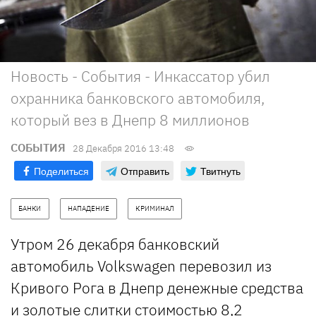
Новость - События - Инкассатор убил
охранника банковского автомобиля,
который вез в Днепр 8 миллионов
СОБЫТИЯ
28 Декабря 2016 13:48
Поделиться
Отправить
Твитнуть
БАНКИ
НАПАДЕНИЕ
КРИМИНАЛ
Утром 26 декабря банковский
автомобиль Volkswagen перевозил из
Кривого Рога в Днепр денежные средства
и золотые слитки стоимостью 8,2