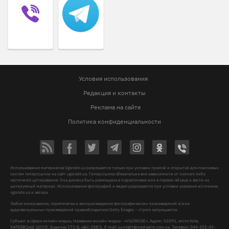
Условия использования
Редакция и контакты
Реклама на сайте
Политика конфиденциальности
Использование материалов Vgorode.ua разрешается только при условии прямой и открытой для поисковых
систем гиперссылки на сайт vgorode.ua. Гиперссылка обязательна вне зависимости от полного либо
частичного цитирования. Она должна быть размещена в подзаголовке или в первом абзаце и вести на
цитируемый материал. Использование фотографий и видео разрешается при условии указания источника
vgorode.ua и автора.
Любое копирование, перепечатка и воспроизведение фотографических произведений и/или
аудиовизуальных произведений правообладателя Getty Images – строго запрещается.
Субъект в сфере онлайн-медиа, Название онлайн-медиа - «VGORODE», Адрес: 02091, місто Київ,
ХАРКІВСЬКЕ ШОСЕ, будинок 172-Б, офіс 208/1, E-mail:
sunlight@mediadim.com.ua
, Телефон: 044-205-43-