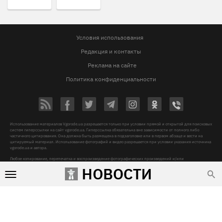
Условия использования
Редакция и контакты
Реклама на сайте
Политика конфиденциальности
Использование материалов Vgorode.ua разрешается только при условии прямой и открытой для поисковых
систем гиперссылки на сайт vgorode.ua. Гиперссылка обязательна вне зависимости от полного либо
частичного цитирования. Она должна быть размещена в подзаголовке или в первом абзаце и вести на
цитируемый материал. Использование фотографий и видео разрешается при условии указания источника
vgorode.ua и автора.
Любое копирование, перепечатка и воспроизведение фотографических произведений и/или
аудиовизуальных произведений правообладателя Getty Images – строго запрещается.
НОВОСТИ
Субъект в сфере онлайн-медиа, Название онлайн-медиа - «VGORODE», Адрес: 02091, місто Київ,
ХАРКІВСЬКЕ ШОСЕ, будинок 172-Б, офіс 208/1, E-mail:
sunlight@mediadim.com.ua
, Телефон: 044-205-43-
00, Идентификатор медиа - R40-06066
Дизайн —
© 2009-2026 vgorode.ua