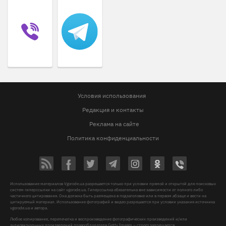
Условия использования
Редакция и контакты
Реклама на сайте
Политика конфиденциальности
Использование материалов Vgorode.ua разрешается только при условии прямой и открытой для поисковых
систем гиперссылки на сайт vgorode.ua. Гиперссылка обязательна вне зависимости от полного либо
частичного цитирования. Она должна быть размещена в подзаголовке или в первом абзаце и вести на
цитируемый материал. Использование фотографий и видео разрешается при условии указания источника
vgorode.ua и автора.
Любое копирование, перепечатка и воспроизведение фотографических произведений и/или
аудиовизуальных произведений правообладателя Getty Images – строго запрещается.