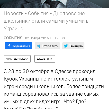
Новость - События - Днепровские
школьники стали самыми умными в
Украине
СОБЫТИЯ
02 Ноября 2016 10:17
Поделиться
Отправить
Твитнуть
ЧТО? ГДЕ? КОГДА?
ШКОЛЬНИКИ
С 28 по 30 октября в Одессе проходил
Кубок Украины по интеллектуальным
играм среди школьников. Более тридцати
команд соревновались за звание самых
умных в двух видах игр: "Что? Где?
Когда?" и "Брэйн ринг".