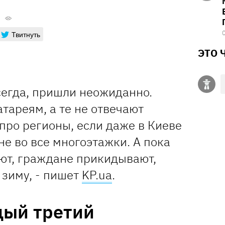
Твитнуть
ЭТО 
сегда, пришли неожиданно.
тареям, а те не отвечают
 про регионы, если даже в Киеве
не во все многоэтажки. А пока
еют, граждане прикидывают,
 зиму, - пишет
KP.ua
.
дый третий