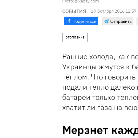
Фото: pixabay.com
СОБЫТИЯ
19 Октября 2016 12:57
Поделиться
Отправить
ОТОПЛЕНИЕ
Ранние холода, как в
Украинцы жмутся к ба
теплом. Что говорить
подали тепло далеко 
батареи только тепл
хватит ли газа на всю
Мерзнет каж