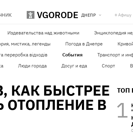
VGORODE
ЧНИК
Афишу
ДНЕПР
Издевательства над животными
Энциклопедия н
рия, мистика, легенды
Погода в Днепре
Кривой
а переробка відходів
События
Транспорт и ин
ка
Люди города
Досуг и еда
Спорт
В
В, КАК БЫСТРЕЕ
ТОП
 ОТОПЛЕНИЕ В