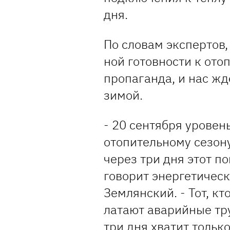
дня.
По словам экспертов,
ной готовности к ото
пропаганда, и нас жд
зимой.
- 20 сентября уровен
отопительному сезон
через три дня этот п
говорит энергетичес
Землянский. - Тот, к
латают аварийные тру
три дня хватит только