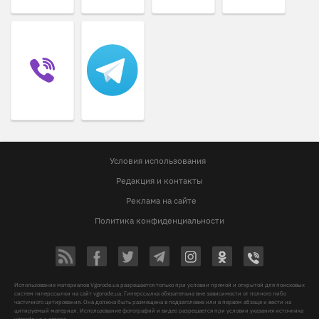
Условия использования
Редакция и контакты
Реклама на сайте
Политика конфиденциальности
Использование материалов Vgorode.ua разрешается только при условии прямой и открытой для поисковых
систем гиперссылки на сайт vgorode.ua. Гиперссылка обязательна вне зависимости от полного либо
частичного цитирования. Она должна быть размещена в подзаголовке или в первом абзаце и вести на
цитируемый материал. Использование фотографий и видео разрешается при условии указания источника
vgorode.ua и автора.