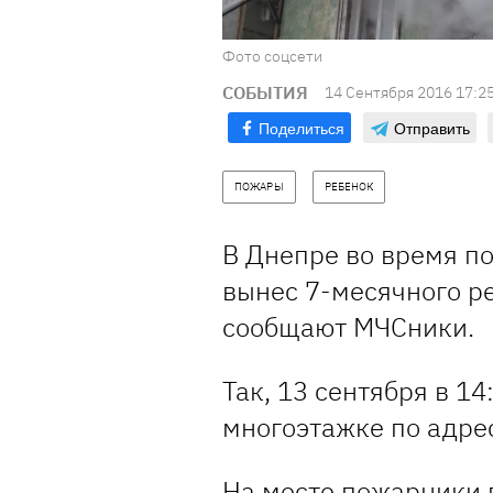
Фото соцсети
СОБЫТИЯ
14 Сентября 2016 17:2
Поделиться
Отправить
ПОЖАРЫ
РЕБЕНОК
В Днепре во время п
вынес 7-месячного р
сообщают МЧСники.
Так, 13 сентября в 14
многоэтажке по адре
На месте пожарники п