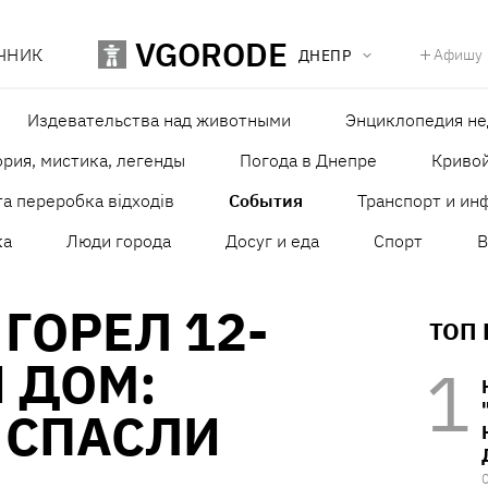
VGORODE
ЧНИК
Афишу
ДНЕПР
Издевательства над животными
Энциклопедия н
рия, мистика, легенды
Погода в Днепре
Кривой
а переробка відходів
События
Транспорт и ин
ка
Люди города
Досуг и еда
Спорт
В
ГОРЕЛ 12-
ТОП
 ДОМ:
 СПАСЛИ