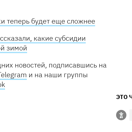
ки теперь будет еще сложнее
ссказали, какие субсидии
ой зимой
дних новостей, подпис
авшись на
Telegram
и на наши группы
ok
ЭТО 