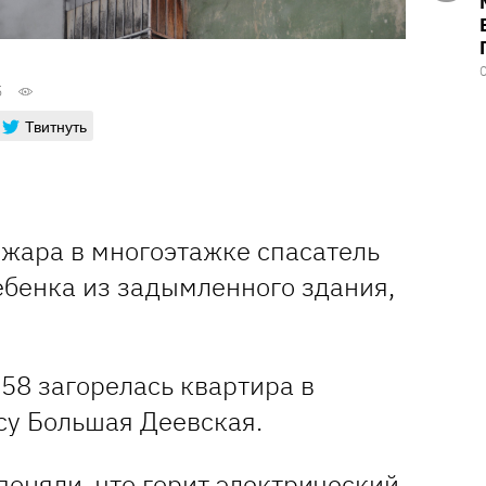
5
Твитнуть
ожара в многоэтажке спасатель
ебенка из задымленного здания,
:58 загорелась квартира в
су Большая Деевская.
оняли, что горит электрический