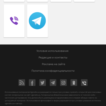
Условия использования
Редакция и контакты
Реклама на сайте
Политика конфиденциальности
Использование материалов Vgorode.ua разрешается только при условии прямой и открытой для поисковых
систем гиперссылки на сайт vgorode.ua. Гиперссылка обязательна вне зависимости от полного либо
частичного цитирования. Она должна быть размещена в подзаголовке или в первом абзаце и вести на
цитируемый материал. Использование фотографий и видео разрешается при условии указания источника
vgorode.ua и автора.