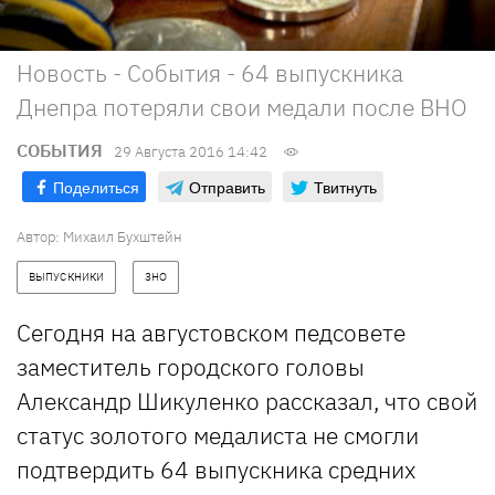
Новость - События - 64 выпускника
Днепра потеряли свои медали после ВНО
СОБЫТИЯ
29 Августа 2016 14:42
Поделиться
Отправить
Твитнуть
Автор: Михаил Бухштейн
ВЫПУСКНИКИ
ЗНО
Сегодня на августовском педсовете
заместитель городского головы
Александр Шикуленко рассказал, что свой
статус золотого медалиста не смогли
подтвердить 64 выпускника средних