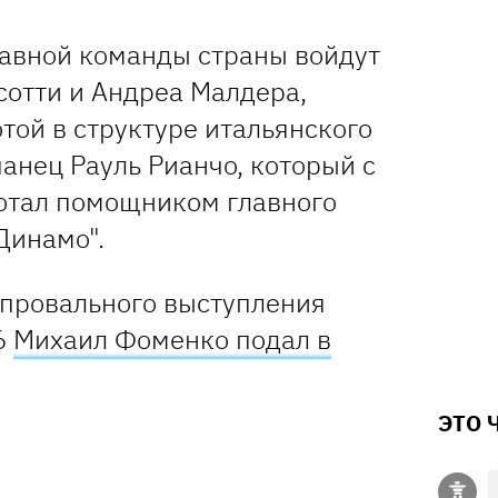
лавной команды страны войдут
сотти и Андреа Малдера,
той в структуре итальянского
панец Рауль Рианчо, который с
ботал помощником главного
Динамо".
 провального выступления
6
Михаил Фоменко подал в
ЭТО 