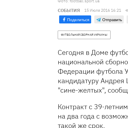
Фото: football.sport.ua
СОБЫТИЯ
15 Июля 2016 16:21
Поделиться
Отправить
ФУТБОЛЬНАЯ СБОРНАЯ УКРАИНЫ
Сегодня в Доме футб
национальной сборно
Федерации футбола 
кандидатуру Андрея 
"сине-желтых", сооб
Контракт с 39-летни
на два года с возмо
такой же срок.