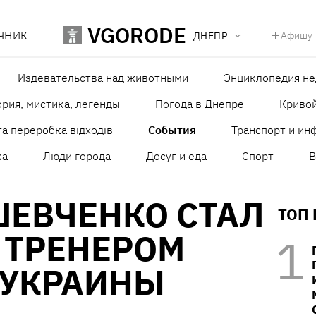
VGORODE
ЧНИК
Афишу
ДНЕПР
Издевательства над животными
Энциклопедия н
рия, мистика, легенды
Погода в Днепре
Кривой
а переробка відходів
События
Транспорт и ин
ка
Люди города
Досуг и еда
Спорт
В
ШЕВЧЕНКО СТАЛ
ТОП
 ТРЕНЕРОМ
 УКРАИНЫ