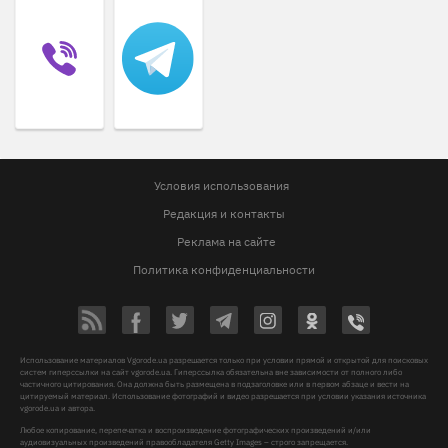
Условия использования
Редакция и контакты
Реклама на сайте
Политика конфиденциальности
Использование материалов Vgorode.ua разрешается только при условии прямой и открытой для поисковых
систем гиперссылки на сайт vgorode.ua. Гиперссылка обязательна вне зависимости от полного либо
частичного цитирования. Она должна быть размещена в подзаголовке или в первом абзаце и вести на
цитируемый материал. Использование фотографий и видео разрешается при условии указания источника
vgorode.ua и автора.
Любое копирование, перепечатка и воспроизведение фотографических произведений и/или
аудиовизуальных произведений правообладателя Getty Images – строго запрещается.