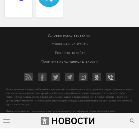
Условия использования
Редакция и контакты
Реклама на сайте
Политика конфиденциальности
Использование материалов Vgorode.ua разрешается только при условии прямой и открытой для поисковых
систем гиперссылки на сайт vgorode.ua. Гиперссылка обязательна вне зависимости от полного либо
частичного цитирования. Она должна быть размещена в подзаголовке или в первом абзаце и вести на
цитируемый материал. Использование фотографий и видео разрешается при условии указания источника
vgorode.ua и автора.
Любое копирование, перепечатка и воспроизведение фотографических произведений и/или
аудиовизуальных произведений правообладателя Getty Images – строго запрещается.
НОВОСТИ
Субъект в сфере онлайн-медиа, Название онлайн-медиа - «VGORODE», Адрес: 02091, місто Київ,
ХАРКІВСЬКЕ ШОСЕ, будинок 172-Б, офіс 208/1, E-mail:
sunlight@mediadim.com.ua
, Телефон: 044-205-43-
00, Идентификатор медиа - R40-06066