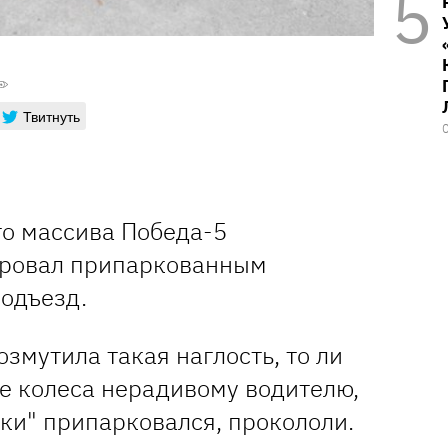
Твитнуть
го массива Победа-5
ировал припаркованным
подъезд.
озмутила такая наглость, то ли
ре колеса нерадивому водителю,
ки" припарковался, прокололи.