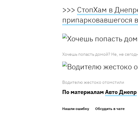
>>>
СтопХам в Днепр
припарковавшегося 
Хочешь попасть домой? Не, не сегод
Водителю жестоко отомстили
По материалам
Авто Днепр
Нашли ошибку
Обсудить в чате