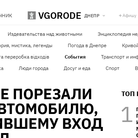
VGORODE
ЧНИК
Афишу
ДНЕПР
Издевательства над животными
Энциклопедия н
рия, мистика, легенды
Погода в Днепре
Кривой
а переробка відходів
События
Транспорт и ин
ка
Люди города
Досуг и еда
Спорт
В
Е ПОРЕЗАЛИ
ТОП
АВТОМОБИЛЮ,
ИВШЕМУ ВХОД