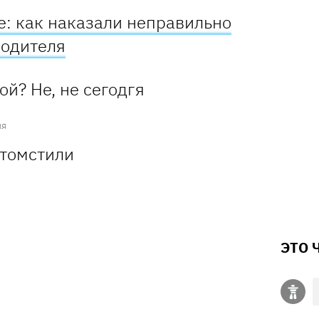
е: как наказали неправильно
водителя
ня
ЭТО 