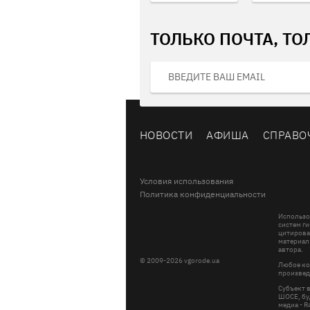
ТОЛЬКО ПОЧТА, ТО
НОВОСТИ
АФИША
СПРАВО
Условия использования
Политика конфиденциальности
Использо
систем ги
цитирова
материал
автора.
© 2009-2026 vgorode.ua
Любое ко
произвед
Субъект 
ШОСЕ, буд
медиа - 