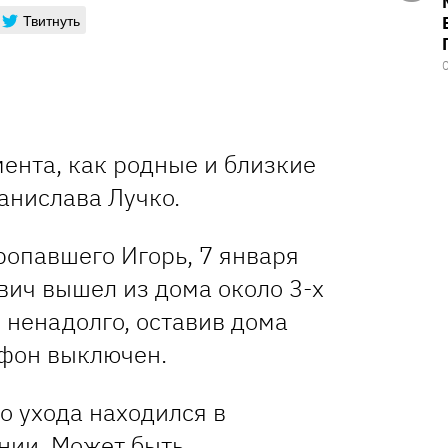
Твитнуть
ента, как родные и близкие
анислава Лучко.
ропавшего Игорь, 7 января
вич вышел из дома около 3-х
о ненадолго, оставив дома
ефон выключен.
до ухода находился в
нии. Может быть