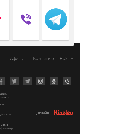
Афишу
Компанию
RUS
ковых
стичного
a и
Дизайн —
зуальных
ІВСЬКЕ
тификатор