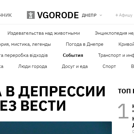
VGORODE
ЧНИК
Афишу
ДНЕПР
Издевательства над животными
Энциклопедия н
рия, мистика, легенды
Погода в Днепре
Кривой
а переробка відходів
События
Транспорт и ин
ка
Люди города
Досуг и еда
Спорт
В
 В ДЕПРЕССИИ
ТОП
ЕЗ ВЕСТИ