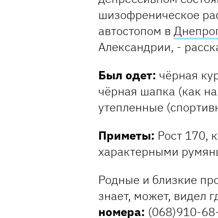
шизофреническое рас
автостопом в
Днепро
Александрии, - расск
Был одет:
чёрная кур
чёрная шапка (как на
утепленные (спортив
Приметы:
Рост 170, 
характерными румян
Родные и близкие про
знает, может, видел г
номера:
(068)910-68-