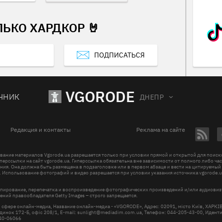
ЛЬКО ХАРДКОР 🤘
ПОДПИСАТЬСЯ
VGORODE
ЧНИК
ДНЕПР
Редакция и контакты
Реклама на сайте
вание материалов Vgorode.ua разрешается только при условии прямой и открытой для поис
перссылки на сайт vgorode.ua. Гиперссылка обязательна вне зависимости от полного либо ча
ния. Она должна быть размещена в подзаголовке или в первом абзаце и вести на цитируемый
. Использование фотографий и видео разрешается при условии указания источника vgorode.u
пирование, перепечатка и воспроизведение фотографических произведений и/или аудиови
ений правообладателя Getty Images – строго запрещается.
в сфере онлайн-медиа, Название онлайн-медиа - «VGORODE», Адрес: 02091, місто Київ, ХАРК
инок 172-Б, офіс 208/1, E-mail:
sunlight@mediadim.com.ua
, Телефон: 044-205-43-00, Иден
R40-06066