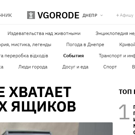
VGORODE
ЧНИК
Афишу
ДНЕПР
Издевательства над животными
Энциклопедия н
рия, мистика, легенды
Погода в Днепре
Кривой
а переробка відходів
События
Транспорт и ин
ка
Люди города
Досуг и еда
Спорт
В
Е ХВАТАЕТ
ТОП
Х ЯЩИКОВ