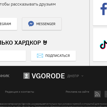
тобы рассказывать друзьям
LEGRAM
MESSENGER
ЛЬКО ХАРДКОР 🤘
ПОДПИСАТЬСЯ
VGORODE
ЧНИК
ДНЕПР
Редакция и контакты
Реклама на сайте
вание материалов Vgorode.ua разрешается только при условии прямой и открытой для поис
перссылки на сайт vgorode.ua. Гиперссылка обязательна вне зависимости от полного либо ча