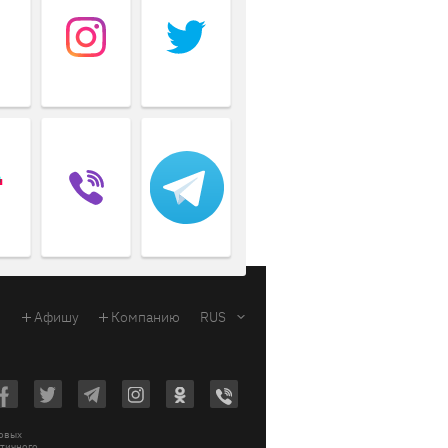
Афишу
Компанию
RUS
ковых
стичного