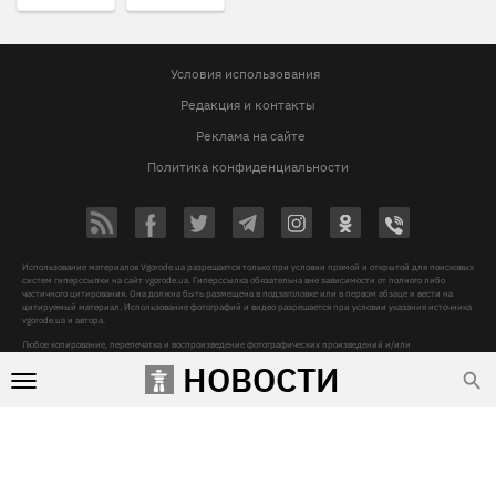
Условия использования
Редакция и контакты
Реклама на сайте
Политика конфиденциальности
Использование материалов Vgorode.ua разрешается только при условии прямой и открытой для поисковых
систем гиперссылки на сайт vgorode.ua. Гиперссылка обязательна вне зависимости от полного либо
частичного цитирования. Она должна быть размещена в подзаголовке или в первом абзаце и вести на
цитируемый материал. Использование фотографий и видео разрешается при условии указания источника
vgorode.ua и автора.
Любое копирование, перепечатка и воспроизведение фотографических произведений и/или
аудиовизуальных произведений правообладателя Getty Images – строго запрещается.
НОВОСТИ
Субъект в сфере онлайн-медиа, Название онлайн-медиа - «VGORODE», Адрес: 02091, місто Київ,
ХАРКІВСЬКЕ ШОСЕ, будинок 172-Б, офіс 208/1, E-mail:
sunlight@mediadim.com.ua
, Телефон: 044-205-43-
00, Идентификатор медиа - R40-06066
Дизайн —
© 2009-2026 vgorode.ua