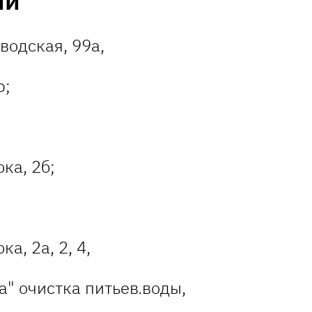
ий
водская, 99а,
р;
ка, 2б;
а, 2а, 2, 4,
" очистка питьев.воды,