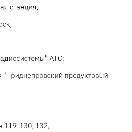
ая станция,
оск,
адиосистемы" АТС;
Ф "Приднепровский продуктовый
 119-130, 132,