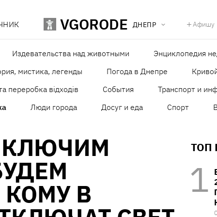
VGORODE
ЧНИК
Афишу
ДНЕПР
Издевательства над животными
Энциклопедия н
рия, мистика, легенды
Погода в Днепре
Кривой
та переробка відходів
События
Транспорт и ин
ка
Люди города
Досуг и еда
Спорт
ИКЛЮЧИМ
ТОП
 БУДЕМ
 КОМУ В