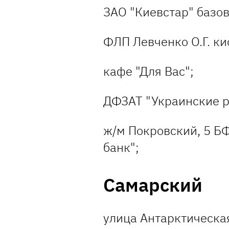
ЗАО "Киевстар" базов
ФЛП Левченко О.Г. ки
кафе "Для Вас";
ДФЗАТ "Украинские р
ж/м Покровский, 5 Б
банк";
Самарский
улица Антарктическая