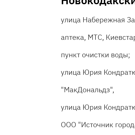
Новокодакск
улица Набережная За
аптека, МТС, Киевста
пункт очистки воды;
улица Юрия Кондратю
"МакДональдз",
улица Юрия Кондратюк
ООО "Источник города