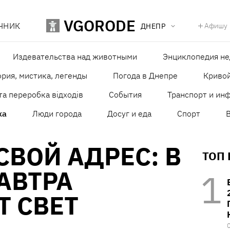
VGORODE
ЧНИК
Афишу
ДНЕПР
Издевательства над животными
Энциклопедия н
рия, мистика, легенды
Погода в Днепре
Кривой
та переробка відходів
События
Транспорт и ин
ка
Люди города
Досуг и еда
Спорт
СВОЙ АДРЕС: В
ТОП
АВТРА
 СВЕТ