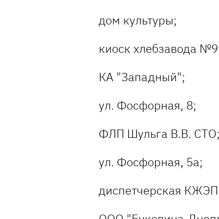
дом культуры;
киоск хлебзавода №9
КА "Западный";
ул. Фосфорная, 8;
ФЛП Шульга В.В. СТО
ул. Фосфорная, 5а;
диспетчерская КЖЭП 
ООО "Буковина-Днепр