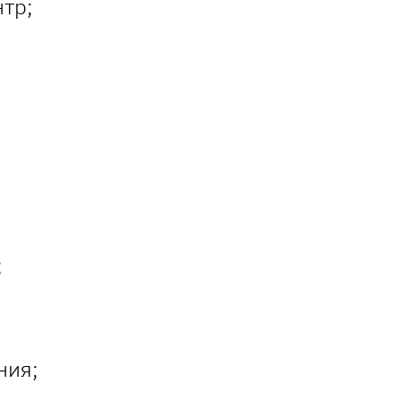
тр;
;
ния;