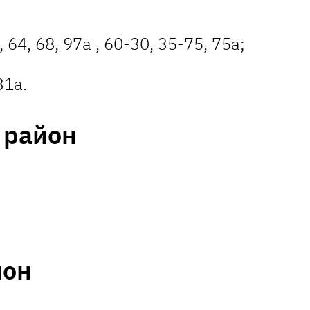
 64, 68, 97а , 60-30, 35-75, 75а;
31а.
 район
йон