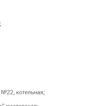
;
;
№22, котельная;
" мастерская;