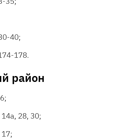
3-35;
30-40;
174-178.
ий район
6;
14а, 28, 30;
 17;