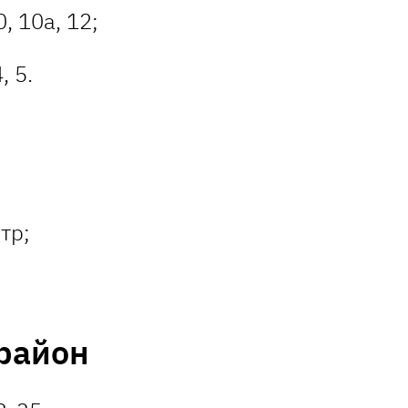
, 10а, 12;
, 5.
тр;
район