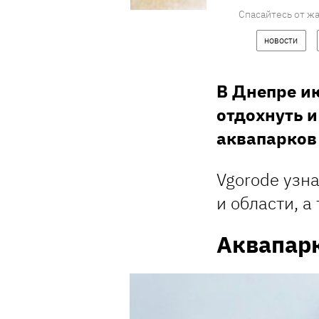
Спасайтесь от жа
НОВОСТИ
В Днепре и
отдохнуть и
аквапарков
Vgorode узн
и области, а
Аквапарк