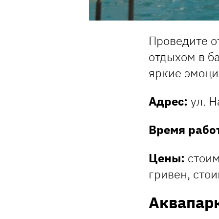
Проведите о
отдыхом в б
яркие эмоци
Адрес:
ул. Н
Время рабо
Цены:
стоим
гривен, стои
Аквапарк