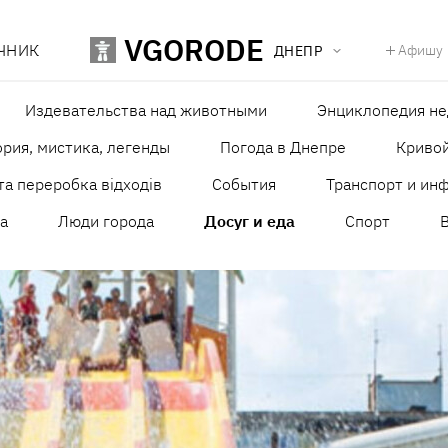
VGORODE
ЧНИК
Афишу
ДНЕПР
Издевательства над животными
Энциклопедия н
рия, мистика, легенды
Погода в Днепре
Кривой
та переробка відходів
События
Транспорт и ин
а
Люди города
Досуг и еда
Спорт