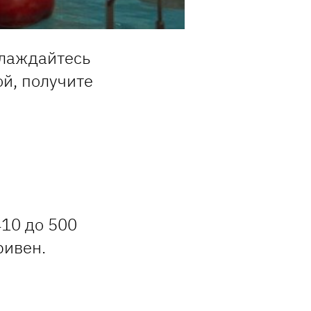
слаждайтесь
ой, получите
410 до 500
ривен.