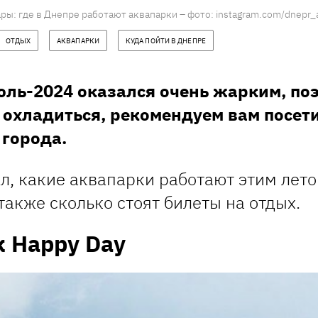
ры: где в Днепре работают аквапарки – фото: instagram.com/dnepr_
ОТДЫХ
АКВАПАРКИ
КУДА ПОЙТИ В ДНЕПРЕ
юль-2024 оказался очень жарким, поэ
 охладиться, рекомендуем вам посет
 города.
ал, какие аквапарки работают этим лет
 также сколько стоят билеты на отдых.
 Happy Day