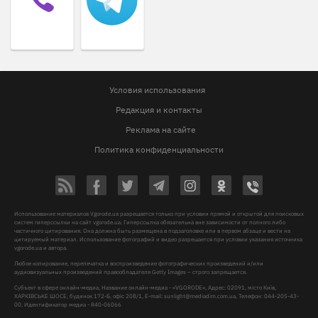
Условия использования
Редакция и контакты
Реклама на сайте
Политика конфиденциальности
Использование материалов Vgorode.ua разрешается только при условии прямой и открытой для поисковых
систем гиперссылки на сайт vgorode.ua. Гиперссылка обязательна вне зависимости от полного либо
частичного цитирования. Она должна быть размещена в подзаголовке или в первом абзаце и вести на
цитируемый материал. Использование фотографий и видео разрешается при условии указания источника
vgorode.ua и автора.
Любое копирование, перепечатка и воспроизведение фотографических произведений и/или
аудиовизуальных произведений правообладателя Getty Images – строго запрещается.
Субъект в сфере онлайн-медиа, Название онлайн-медиа - «VGORODE», Адрес: 02091, місто Київ,
ХАРКІВСЬКЕ ШОСЕ, будинок 172-Б, офіс 208/1, E-mail:
sunlight@mediadim.com.ua
, Телефон: 044-205-43-
00, Идентификатор медиа - R40-06066