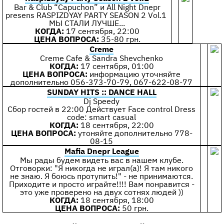
Bar & Club “Capuchon” и All Night Dnepr
presens RASPIZDYAY PARTY SEASON 2 Vol.1
МЫ СТАЛИ ЛУЧШЕ...
КОГДА:
17 сентября, 22:00
ЦЕНА ВОПРОСА:
35-80 грн.
Creme
Creme Cafe & Sandra Shevchenko
КОГДА:
17 сентября, 01:00
ЦЕНА ВОПРОСА:
информацию уточняйте
дополнительно 056-373-70-79, 067-622-08-77
SUNDAY HITS :: DANCE HALL
Dj Speedy
Сбор гостей в 22:00 Действует Face control Dress
code: smart casual
КОГДА:
18 сентября, 22:00
ЦЕНА ВОПРОСА:
утоняйте дополнительно 778-
08-15
Mafia Dnepr League
Мы рады будем видеть вас в нашем клубе.
Отговорки: "Я никогда не играл(а)! Я там никого
не знаю. Я боюсь протупить!" - не принимаются.
Приходите и просто играйте!!!! Вам понравится -
это уже проверено на двух сотнях людей ))
КОГДА:
18 сентября, 18:00
ЦЕНА ВОПРОСА:
50 грн.