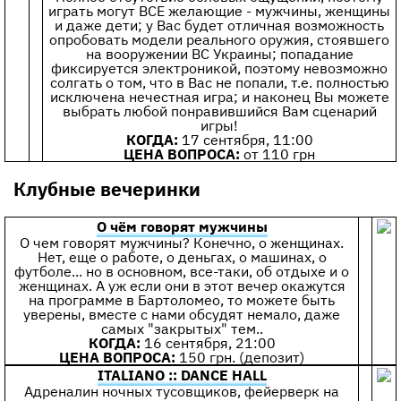
играть могут ВСЕ желающие - мужчины, женщины
и даже дети; у Вас будет отличная возможность
опробовать модели реального оружия, стоявшего
на вооружении ВС Украины; попадание
фиксируется электроникой, поэтому невозможно
солгать о том, что в Вас не попали, т.е. полностью
исключена нечестная игра; и наконец Вы можете
выбрать любой понравившийся Вам сценарий
игры!
КОГДА:
17 сентября, 11:00
ЦЕНА ВОПРОСА:
от 110 грн
Клубные вечеринки
О чём говорят мужчины
О чем говорят мужчины? Конечно, о женщинах.
Нет, еще о работе, о деньгах, о машинах, о
футболе... но в основном, все-таки, об отдыхе и о
женщинах. А уж если они в этот вечер окажутся
на программе в Бартоломео, то можете быть
уверены, вместе с нами обсудят немало, даже
самых "закрытых" тем..
КОГДА:
16 сентября, 21:00
ЦЕНА ВОПРОСА:
150 грн. (депозит)
ITALIANO :: DANCE HALL
Адреналин ночных тусовщиков, фейерверк на