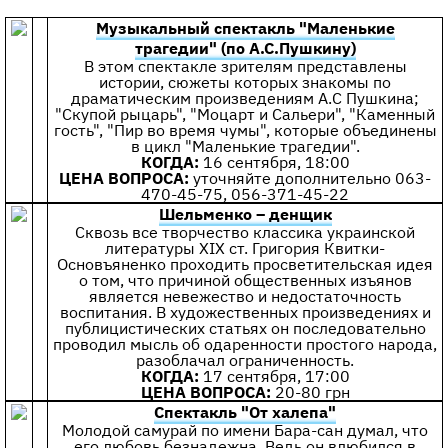
Музыкальный спектакль "Маленькие
трагедии" (по А.С.Пушкину)
В этом спектакле зрителям представлены
истории, сюжеты которых знакомы по
драматическим произведениям А.С Пушкина;
"Скупой рыцарь", "Моцарт и Сальери", "Каменный
гость", "Пир во время чумы", которые объединены
в цикл "Маленькие трагедии".
КОГДА:
16 сентября, 18:00
ЦЕНА ВОПРОСА:
уточняйте дополнительно 063-
470-45-75, 056-371-45-22
Шельменко – денщик
Сквозь все творчество классика украинской
литературы XIX ст. Григория Квитки-
Основъяненко проходить просветительская идея
о том, что причиной общественных изъянов
является невежество и недостаточность
воспитания. В художественных произведениях и
публицистических статьях он последовательно
проводил мысль об одаренности простого народа,
разоблачал ограниченность.
КОГДА:
17 сентября, 17:00
ЦЕНА ВОПРОСА:
20-80 грн
Спектакль "От халепа"
Молодой самурай по имени Бара-сан думал, что
его любовь безнадежна. Ведь он влюбился в