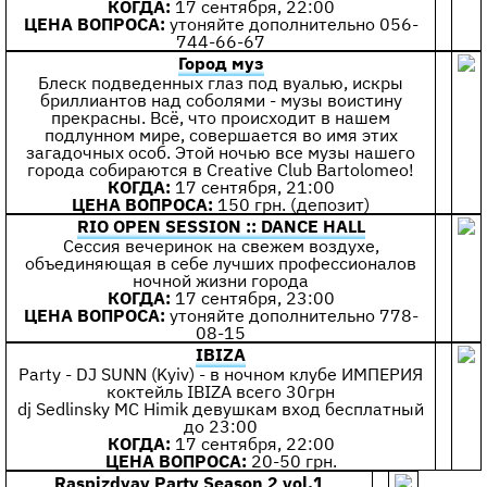
КОГДА:
17 сентября, 22:00
ЦЕНА ВОПРОСА:
утоняйте дополнительно 056-
744-66-67
Город муз
Блеск подведенных глаз под вуалью, искры
бриллиантов над соболями - музы воистину
прекрасны. Всё, что происходит в нашем
подлунном мире, совершается во имя этих
загадочных особ. Этой ночью все музы нашего
города собираются в Creative Club Bartolomeo!
КОГДА:
17 сентября, 21:00
ЦЕНА ВОПРОСА:
150 грн. (депозит)
RIO OPEN SESSION :: DANCE HALL
Сессия вечеринок на свежем воздухе,
объединяющая в себе лучших профессионалов
ночной жизни города
КОГДА:
17 сентября, 23:00
ЦЕНА ВОПРОСА:
утоняйте дополнительно 778-
08-15
IBIZA
Party - DJ SUNN (Kyiv) - в ночном клубе ИМПЕРИЯ
коктейль IBIZA всего 30грн
dj Sedlinsky MC Himik девушкам вход бесплатный
до 23:00
КОГДА:
17 сентября, 22:00
ЦЕНА ВОПРОСА:
20-50 грн.
Raspizdyay Party Season 2 vol.1