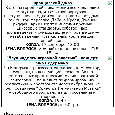
Французский джаз
В стенах городской филармонии все желающие
смогут насладиться игрой виртуозов,
выступавших на одной сцене с такими звездами,
как Уинтон Марсалис, Дайана Кролл, Джонни
Гриффин, Арчи Шеппт и многими другими.
Джазовые стандарты, собственные
произведения и сумасшедшие импровизации —
незабываемый музыкальный коктейль для
теплой осени.
КОГДА:
17 сентября, 18:00
ЦЕНА ВОПРОСА:
уточняйте дополнительно 778-
15-14
"Звук наделен огромной властью" - концерт
Яна Бедермана
Ян Бедерман - режиссер, сценарист, композитор,
музыкант, практикующий психолог. Автор
оригинальных практических техник квантовой
психологии. Специалист по формированию
реалистичных пространств через вибрационные
поля. Создатель “Оркестра Интуитивной Музыки”
– свободного пространства для осознания и
творчества.
КОГДА:
19:40
ЦЕНА ВОПРОСА:
от 50 грн.
Фестивали