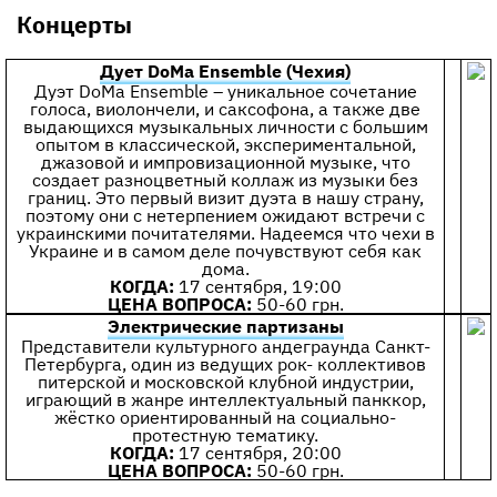
Концерты
Дует DoМa Ensemble (Чехия)
Дуэт DoМa Ensemble – уникальное сочетание
голоса, виолончели, и саксофона, а также две
выдающихся музыкальных личности с большим
опытом в классической, экспериментальной,
джазовой и импровизационной музыке, что
создает разноцветный коллаж из музыки без
границ. Это первый визит дуэта в нашу страну,
поэтому они с нетерпением ожидают встречи с
украинскими почитателями. Надеемся что чехи в
Украине и в самом деле почувствуют себя как
дома.
КОГДА:
17 сентября, 19:00
ЦЕНА ВОПРОСА:
50-60 грн.
Электрические партизаны
Представители культурного андеграунда Санкт-
Петербурга, один из ведущих рок- коллективов
питерской и московской клубной индустрии,
играющий в жанре интеллектуальный панккор,
жёстко ориентированный на социально-
протестную тематику.
КОГДА:
17 сентября, 20:00
ЦЕНА ВОПРОСА:
50-60 грн.