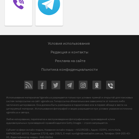
Условия использования
Редакция и контакты
Реклама на сайте
Политика конфиденциальности
Использование материалов Vgorode.ua разрешается только при условии прямой и открытой для поисковых
систем гиперссылки на сайт vgorode.ua. Гиперссылка обязательна вне зависимости от полного либо
частичного цитирования. Она должна быть размещена в подзаголовке или в первом абзаце и вести на
цитируемый материал. Использование фотографий и видео разрешается при условии указания источника
vgorode.ua и автора.
Любое копирование, перепечатка и воспроизведение фотографических произведений и/или
аудиовизуальных произведений правообладателя Getty Images – строго запрещается.
Субъект в сфере онлайн-медиа, Название онлайн-медиа - «VGORODE», Адрес: 02091, місто Київ,
ХАРКІВСЬКЕ ШОСЕ, будинок 172-Б, офіс 208/1, E-mail:
sunlight@mediadim.com.ua
, Телефон: 044-205-43-
00, Идентификатор медиа - R40-06066