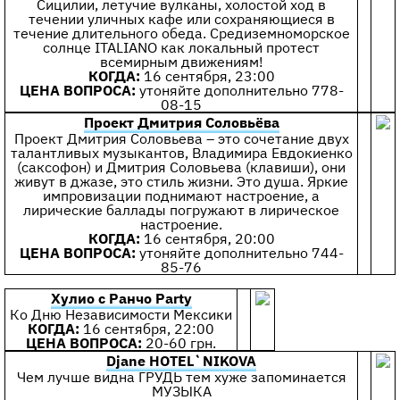
Сицилии, летучие вулканы, холостой ход в
течении уличных кафе или сохраняющиеся в
течение длительного обеда. Средиземноморское
солнце ITALIANO как локальный протест
всемирным движениям!
КОГДА:
16 сентября, 23:00
ЦЕНА ВОПРОСА:
утоняйте дополнительно 778-
08-15
Проект Дмитрия Соловьёва
Проект Дмитрия Соловьева – это сочетание двух
талантливых музыкантов, Владимира Евдокиенко
(саксофон) и Дмитрия Соловьева (клавиши), они
живут в джазе, это стиль жизни. Это душа. Яркие
импровизации поднимают настроение, а
лирические баллады погружают в лирическое
настроение.
КОГДА:
16 сентября, 20:00
ЦЕНА ВОПРОСА:
утоняйте дополнительно 744-
85-76
Хулио c Ранчо Party
Ко Дню Независимости Мексики
КОГДА:
16 сентября, 22:00
ЦЕНА ВОПРОСА:
20-60 грн.
Djane HOTEL`NIKOVA
Чем лучше видна ГРУДЬ тем хуже запоминается
МУЗЫКА